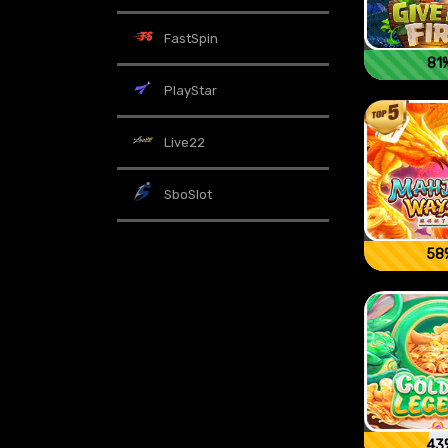
FastSpin
81
PlayStar
Live22
SboSlot
58
43