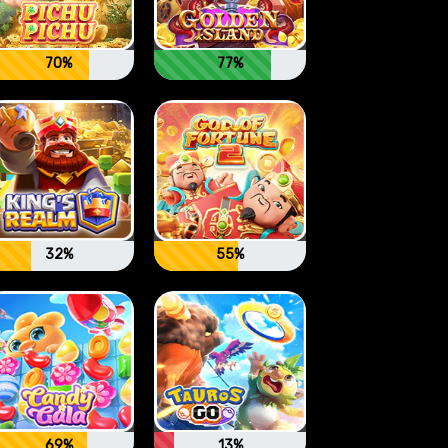
70%
77%
32%
55%
69%
13%