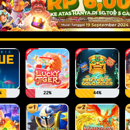
%
22%
44%